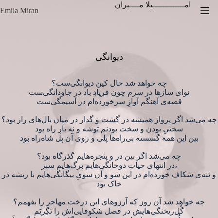
Zum
امـــــــــــــیلا مــــیران
Emila Miran
Inhalt
springen
چه خواهد شد حال کین دیوانگی‌ست؟
نوای سازها در سرم چون فریادِ باد در جاودانگی‌ست
قصه‌ی آهنگم آوازِ سرخورده‌ام در آسیمگی‌ست
چه می‌شد اگر پرواز همیشه در گشت و گذار در میان بال‌های راز بود؟
سختیِ بودن و سخت بودنم توشه‌ و نه بارِ راه بود
بین این همه گسسته بی‌راه‌ها پلی و روی آن پل شاه‌راه بود
چه می‌شد اگر بین در و پنجره‌هایم گذرگاه بود؟
در انتهای حیاتِ دوخانگی‌هایم برگ‌هایم سبز،
و تنه‌ی شکاف خورده‌ام در این سو و آن سویِ بیگانگی‌هایم با ریشه در
خاک بود
چه خواهد شد آن روز که آرزوهای این درخت مهاجر را بفهمم؟
گُل‌ریختگی‌هایش در فصل شکوفایی‌اش را نَگِریَم